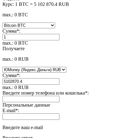
Курс:
1 BTC = 5 102 870.4 RUB
max.: 0 BTC
Сумма
*
:
max.: 0 BTC
Получаете
max.: 0 RUB
Сумма
*
:
max.: 0 RUB
Введите номер телефона или кошелька
*
:
Персональные данные
E-mail
*
:
Введите ваш e-mail
Введите ответ