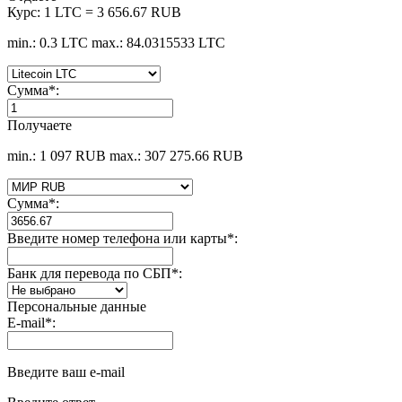
Курс:
1 LTC = 3 656.67 RUB
min.: 0.3 LTC
max.: 84.0315533 LTC
Сумма
*
:
Получаете
min.: 1 097 RUB
max.: 307 275.66 RUB
Сумма
*
:
Введите номер телефона или карты
*
:
Банк для перевода по СБП
*
:
Персональные данные
E-mail
*
:
Введите ваш e-mail